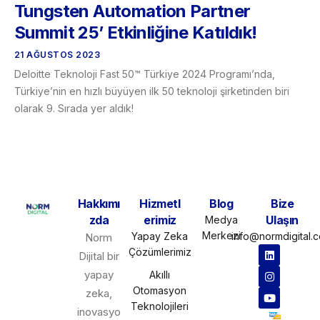
Tungsten Automation Partner
Summit 25’ Etkinliğine Katıldık!
21 AĞUSTOS 2023
Deloitte Teknoloji Fast 50™ Türkiye 2024 Programı’nda,
Türkiye’nin en hızlı büyüyen ilk 50 teknoloji şirketinden biri
olarak 9. Sırada yer aldık!
Hakkımı
Hizmetl
Blog
Bize
zda
erimiz
Ulaşın
Medya
Merkezi
Yapay Zeka
info@normdigital.
Norm
Çözümlerimiz
Dijital bir
yapay
Akıllı
Otomasyon
zeka,
Teknolojileri
inovasyo